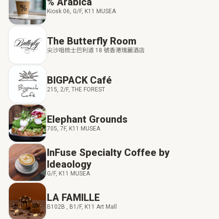
% Arabica
Kiosk 06, G/F, K11 MUSEA
The Butterfly Room
尖沙咀梳士巴利道 18 號香港瑰麗酒店
BIGPACK Café
215, 2/F, THE FOREST
Elephant Grounds
705, 7F, K11 MUSEA
InFuse Specialty Coffee by
Ideaology
G/F, K11 MUSEA
LA FAMILLE
B102B , B1/F, K11 Art Mall