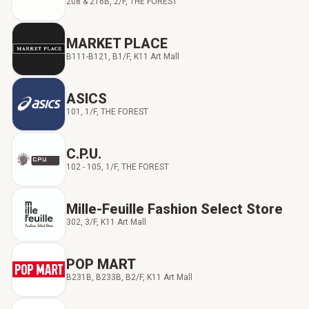
208 & 216B, 2/F, THE FOREST
MARKET PLACE
B111-B121, B1/F, K11 Art Mall
ASICS
101, 1/F, THE FOREST
C.P.U.
102 - 105, 1/F, THE FOREST
Mille-Feuille Fashion Select Store
302, 3/F, K11 Art Mall
POP MART
B231B, B233B, B2/F, K11 Art Mall